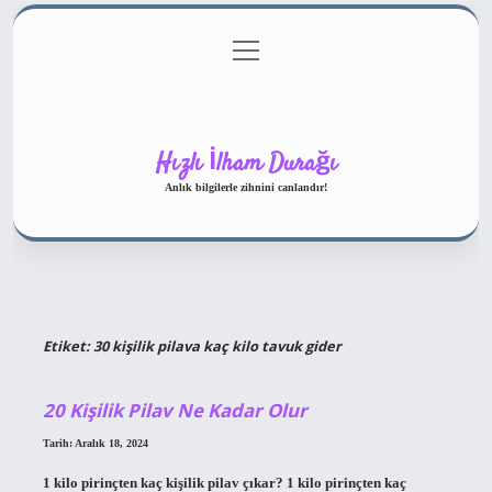
menüyü
Gizlilik Politikası
aç
Hakkımızda
Yasal Uyarı
Hızlı İlham Durağı
Anlık bilgilerle zihnini canlandır!
Etiket:
30 kişilik pilava kaç kilo tavuk gider
20 Kişilik Pilav Ne Kadar Olur
Tarih: Aralık 18, 2024
1 kilo pirinçten kaç kişilik pilav çıkar? 1 kilo pirinçten kaç