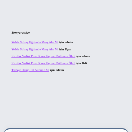
Son yorumlar
Yedek Subay Eğitimde Maaş Alır Mı
için
admin
Yedek Subay Eğitimde Maaş Alır Mı
için
Uçan
Kurtlar Vadisi Pusu Kara Kaçıncı Bölümde Öldü
için
admin
Kurtlar Vadisi Pusu Kara Kaçıncı Bölümde Öldü
için
Deli
Türkçe Hangi Dil Ailesine Ait
için
admin
bahis sitesi