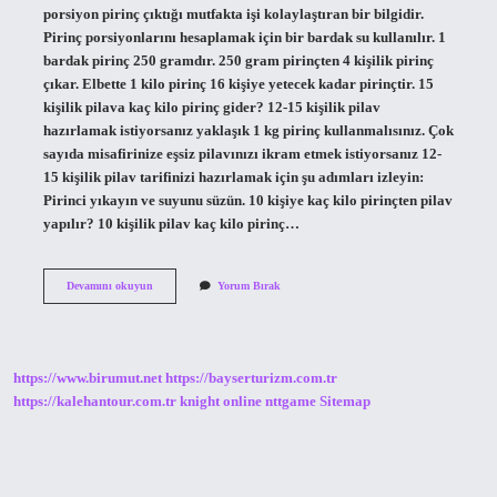
porsiyon pirinç çıktığı mutfakta işi kolaylaştıran bir bilgidir.
Pirinç porsiyonlarını hesaplamak için bir bardak su kullanılır. 1
bardak pirinç 250 gramdır. 250 gram pirinçten 4 kişilik pirinç
çıkar. Elbette 1 kilo pirinç 16 kişiye yetecek kadar pirinçtir. 15
kişilik pilava kaç kilo pirinç gider? 12-15 kişilik pilav
hazırlamak istiyorsanız yaklaşık 1 kg pirinç kullanmalısınız. Çok
sayıda misafirinize eşsiz pilavınızı ikram etmek istiyorsanız 12-
15 kişilik pilav tarifinizi hazırlamak için şu adımları izleyin:
Pirinci yıkayın ve suyunu süzün. 10 kişiye kaç kilo pirinçten pilav
yapılır? 10 kişilik pilav kaç kilo pirinç…
20
Devamını okuyun
Yorum Bırak
Kişilik
Pilav
Ne
Kadar
Olur
https://www.birumut.net
https://bayserturizm.com.tr
https://kalehantour.com.tr
knight online
nttgame
Sitemap