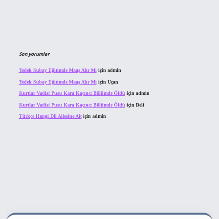
Son yorumlar
Yedek Subay Eğitimde Maaş Alır Mı
için
admin
Yedek Subay Eğitimde Maaş Alır Mı
için
Uçan
Kurtlar Vadisi Pusu Kara Kaçıncı Bölümde Öldü
için
admin
Kurtlar Vadisi Pusu Kara Kaçıncı Bölümde Öldü
için
Deli
Türkçe Hangi Dil Ailesine Ait
için
admin
sitesi