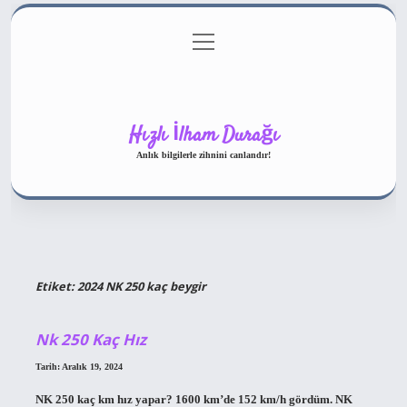
menüyü
Gizlilik Politikası
aç
Hakkımızda
Yasal Uyarı
Hızlı İlham Durağı
Anlık bilgilerle zihnini canlandır!
Etiket:
2024 NK 250 kaç beygir
Nk 250 Kaç Hız
Tarih: Aralık 19, 2024
NK 250 kaç km hız yapar? 1600 km’de 152 km/h gördüm. NK