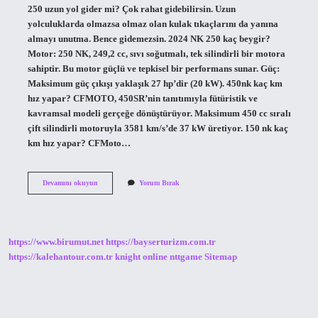
250 uzun yol gider mi? Çok rahat gidebilirsin. Uzun
yolculuklarda olmazsa olmaz olan kulak tıkaçlarını da yanına
almayı unutma. Bence gidemezsin. 2024 NK 250 kaç beygir?
Motor: 250 NK, 249,2 cc, sıvı soğutmalı, tek silindirli bir motora
sahiptir. Bu motor güçlü ve tepkisel bir performans sunar. Güç:
Maksimum güç çıkışı yaklaşık 27 hp’dir (20 kW). 450nk kaç km
hız yapar? CFMOTO, 450SR’nin tanıtımıyla fütüristik ve
kavramsal modeli gerçeğe dönüştürüyor. Maksimum 450 cc sıralı
çift silindirli motoruyla 3581 km/s’de 37 kW üretiyor. 150 nk kaç
km hız yapar? CFMoto…
Nk
Devamını okuyun
Yorum Bırak
250
Kaç
Hız
https://www.birumut.net
https://bayserturizm.com.tr
https://kalehantour.com.tr
knight online
nttgame
Sitemap